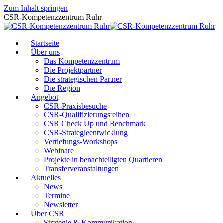
Zum Inhalt springen
CSR-Kompetenzzentrum Ruhr
Startseite
Über uns
Das Kompetenzzentrum
Die Projektpartner
Die strategischen Partner
Die Region
Angebot
CSR-Praxisbesuche
CSR-Qualifizierungsreihen
CSR Check Up und Benchmark
CSR-Strategieentwicklung
Vertiefungs-Workshops
Webinare
Projekte in benachteiligten Quartieren
Transferveranstaltungen
Aktuelles
News
Termine
Newsletter
Über CSR
Strategie & Kommunikation